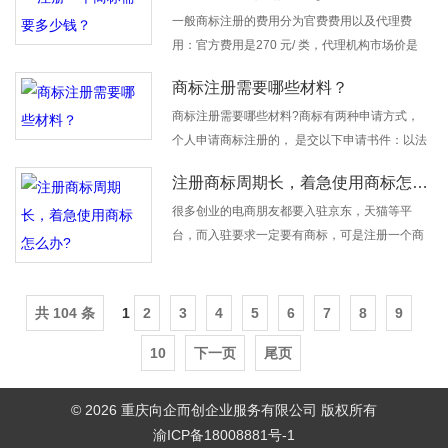
护了品牌的价值不受盗取。
一般商标注册的费用分为官费费用以及代理费
用：官方费用是270 元/ 类，代理机构市场价是
500 一2000 不等。注册商标，你需要知道这3点
商标注册需要哪些材料？
注意事项：
商标注册需要哪些材料?商标有两种申请方式，
个人申请商标注册的， 是交以下申请书件：以法
人或者其他组织名义申请商标注册的， 是交以下
注册商标周期长，着急使用商标怎么办?
申请书件：
很多创业的电商朋友都要入驻京东，天猫等平
台，而入驻要求一定要有商标，可是注册一个商
标需要大半年，该如何是好?我们可以采取购买商
标的方法，……
共 104 条
1
2
3
4
5
6
7
8
9
10
下一页
尾页
© 2026 重庆向企而创企业服务有限公司 版权所有
渝ICP备18008881号-1