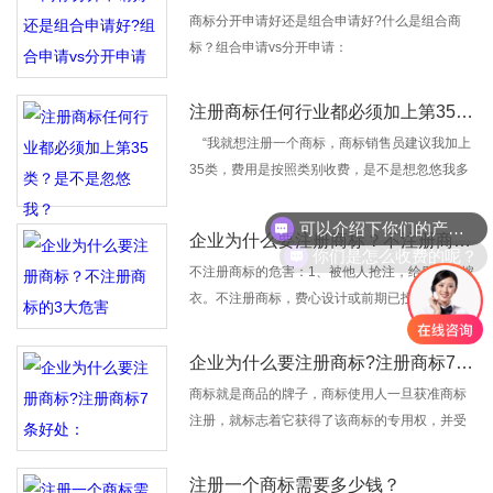
商标分开申请好还是组合申请好?什么是组合商
标注册前注意事项：商标注册后注意事项：
标？组合申请vs分开申请：
注册商标任何行业都必须加上第35类？是不是忽悠我？
“我就想注册一个商标，商标销售员建议我加上
35类，费用是按照类别收费，是不是想忽悠我多
赚点钱?”，35类商标真的很重要吗?不注册会怎
可以介绍下你们的产品么？
样?35类商标的7大使用场景：
企业为什么要注册商标？不注册商标的3大危害
你们是怎么收费的呢？
不注册商标的危害：1、被他人抢注，给别人做嫁
衣。不注册商标，费心设计或前期已投入广告的
商标可能被他人抢先注册。2、无意侵权。在现实
生活中，除了有人故意仿冒、伪造等有意侵权的
企业为什么要注册商标?注册商标7条好处：
行为，还有人是因为不懂法不知情而造成无意侵
商标就是商品的牌子，商标使用人一旦获准商标
权的。
注册，就标志着它获得了该商标的专用权，并受
到法律的保护。商标注册有哪些好处?1、 便于消
费者认牌购物。2、保护了企业商标不受侵犯，保
注册一个商标需要多少钱？