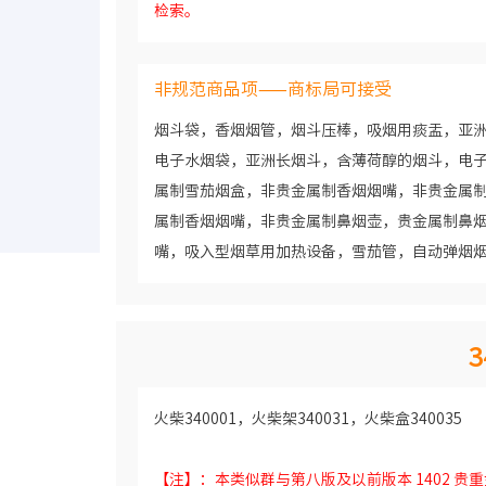
检索。
非规范商品项——商标局可接受
烟斗袋，香烟烟管，烟斗压棒，吸烟用痰盂，亚
电子水烟袋，亚洲长烟斗，含薄荷醇的烟斗，电
属制雪茄烟盒，非贵金属制香烟烟嘴，非贵金属
属制香烟烟嘴，非贵金属制鼻烟壶，贵金属制鼻
嘴，吸入型烟草用加热设备，雪茄管，自动弹烟
3
火柴340001，火柴架340031，火柴盒340035
【注】：本类似群与第八版及以前版本 1402 