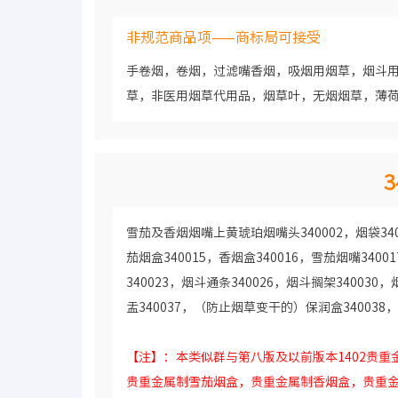
非规范商品项——商标局可接受
手卷烟，卷烟，过滤嘴香烟，吸烟用烟草，烟斗
草，非医用烟草代用品，烟草叶，无烟烟草，薄
3
雪茄及香烟烟嘴上黄琥珀烟嘴头340002，烟袋3400
茄烟盒340015，香烟盒340016，雪茄烟嘴340
340023，烟斗通条340026，烟斗搁架340030
盂340037，（防止烟草变干的）保润盒340038，
【注】：本类似群与第八版及以前版本1402贵
贵重金属制雪茄烟盒，贵重金属制香烟盒，贵重