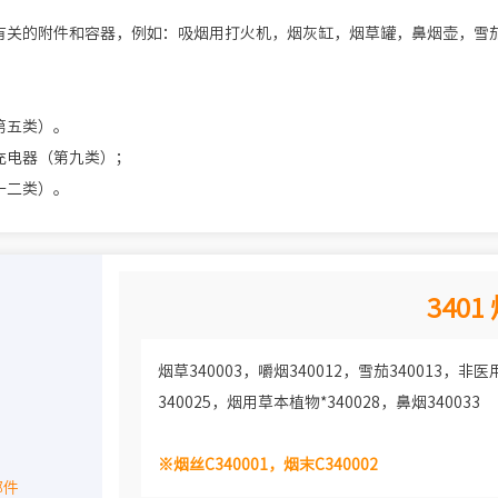
有关的附件和容器，例如：吸烟用打火机，烟灰缸，烟草罐，鼻烟壶，雪
第五类）。
充电器（第九类）；
十二类）。
340
烟草340003，嚼烟340012，雪茄340013，非
340025，烟用草本植物*340028，鼻烟340033
※烟丝C340001，烟末C340002
部件