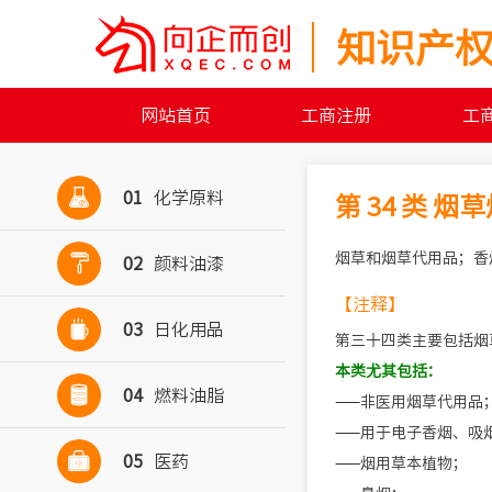
知识产
网站首页
工商注册
工

01
化学原料
第 34 类 烟
烟草和烟草代用品；香

02
颜料油漆
【注释】

03
日化用品
第三十四类主要包括烟
本类尤其包括：

04
燃料油脂
——非医用烟草代用品
——用于电子香烟、吸

05
医药
——烟用草本植物；