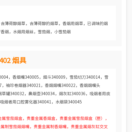
用含薄荷醇烟草，含薄荷醇的烟草，香烟用烟草，已调味的烟
荷香烟，水烟用烟丝，雪茄烟，小雪茄烟
402 烟具
04，香烟嘴340005，烟斗340009，雪茄切刀340014，雪
017，袖珍卷烟器340021，香烟烟嘴340022，香烟烟嘴头
，烟草罐340032，鼻烟壶340034，烟灰缸340036，吸烟者用痰
吸烟者用口腔雾化器340041，水烟袋340045
重金属雪茄烟盒，贵重金属香烟盒，贵重金属雪茄烟盒（匣），
金属制雪茄烟烟嘴，贵重金属制香烟嘴，贵重金属烟灰缸交叉