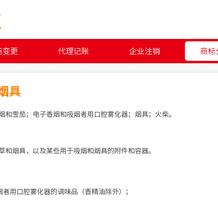
权
商变更
代理记账
企业注销
商标
草烟具
烟和雪茄；电子香烟和吸烟者用口腔雾化器；烟具；火柴。
草和烟具，以及某些用于吸烟和烟具的附件和容器。
；
烟者用口腔雾化器的调味品（香精油除外）；