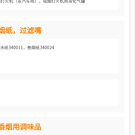
烟打火机（非汽车用），吸烟打火机用液化气罐
5 烟纸，过滤嘴
纸340011，卷烟纸340024
6 香烟用调味品