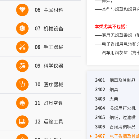
——鼻烟；

——某些与烟草和烟具
06
金属材料
本类尤其不包括：

07
机械设备
——医用无烟草香烟（
——电子香烟用电池和

08
手工器械
——汽车用烟灰缸（第

09
科学仪器
3401
烟草及其制品

10
医疗器械
3402
烟具
3403
火柴

11
灯具空调
3404
吸烟用打火机
3405
烟纸，过滤嘴

12
运输工具
3406
香烟用调味品
3407
电子香烟及其