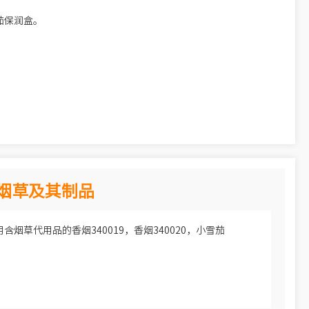
茄保润盒。
1 烟草及其制品
医用含烟草代用品的香烟340019，香烟340020，小雪茄