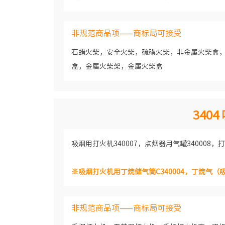
非规范商品项——商标局可接受
石蜡火柴，安全火柴，硫磺火柴，非金属火柴盒
盒，金属火柴架，金属火柴盒
340
吸烟用打火机340007，点烟器用气罐340008，打
※吸烟打火机用丁烷储气筒C340004，丁烷气（吸烟
非规范商品项——商标局可接受