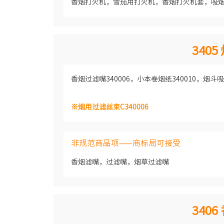
香烟打火机，雪茄用打火机，香烟打火机套，吸
340
香烟过滤嘴340006，小本卷烟纸340010，烟斗吸水
※烟用过滤丝束C340006
非规范商品项——商标局可接受
香烟滤嘴，过滤嘴，烟草过滤嘴
340